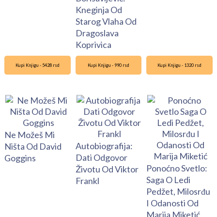
Kneginja Od
Starog Vlaha Od
Dragoslava
Koprivica
Kupi Knjigu - 5428 rsd
Kupi Knjigu - 990 rsd
Kupi Knjigu - 1320 rsd
Ne Možeš Mi
Autobiografija:
Ništa Od David
Dati Odgovor
Goggins
Ponoćno Svetlo:
Životu Od Viktor
Saga O Ledi
Frankl
Pedžet, Milosrđu
I Odanosti Od
Marija Miketić