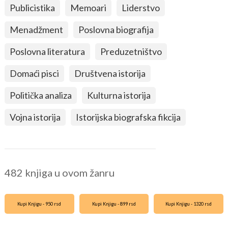
Publicistika
Memoari
Liderstvo
Menadžment
Poslovna biografija
Poslovna literatura
Preduzetništvo
Domaći pisci
Društvena istorija
Politička analiza
Kulturna istorija
Vojna istorija
Istorijska biografska fikcija
482 knjiga u ovom žanru
Kupi Knjigu - 950 rsd
Kupi Knjigu - 899 rsd
Kupi Knjigu - 1320 rsd