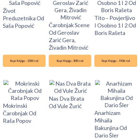
Život
Tito – Povjerljivo
Preduzetnika Od
Čarobnjak Scene
I Osobno 1 I 2 Od
Saša Popović
Od Geroslav
Boris Rašeta
Zarić Gera,
Živadin Mitrović
Kupi Knjigu - 1500 rsd
Kupi Knjigu - 850 rsd
Kupi Knjigu - 1936 rsd
Nas Dva Brata
Mokrinski
Od Vule Žurić
Anarhizam
Čarobnjak Od
Mihaila
Raša Popov
Bakunjina Od
Dario Šler