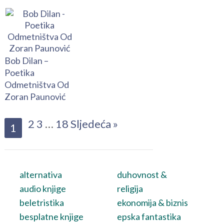
Bob Dilan –
Poetika
Odmetništva Od
Zoran Paunović
2
3
…
18
Sljedeća »
1
alternativa
duhovnost &
audio knjige
religija
beletristika
ekonomija & biznis
besplatne knjige
epska fantastika