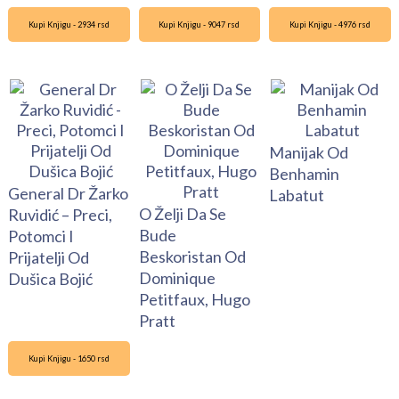
Kupi Knjigu - 2934 rsd
Kupi Knjigu - 9047 rsd
Kupi Knjigu - 4976 rsd
Manijak Od
Benhamin
General Dr Žarko
Labatut
O Želji Da Se
Ruvidić – Preci,
Bude
Potomci I
Beskoristan Od
Prijatelji Od
Dominique
Dušica Bojić
Petitfaux, Hugo
Pratt
Kupi Knjigu - 1650 rsd