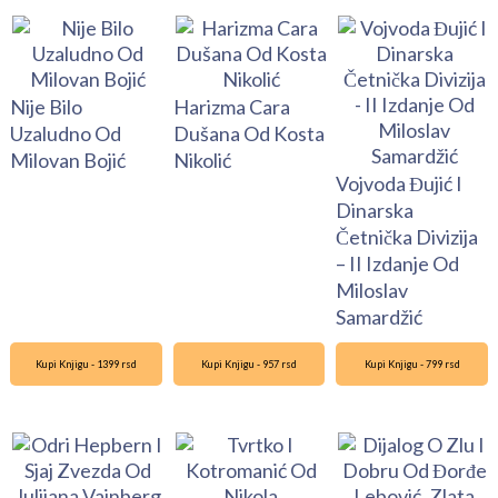
Nije Bilo
Harizma Cara
Uzaludno Od
Dušana Od Kosta
Milovan Bojić
Nikolić
Vojvoda Đujić I
Dinarska
Četnička Divizija
– II Izdanje Od
Miloslav
Samardžić
Kupi Knjigu - 1399 rsd
Kupi Knjigu - 957 rsd
Kupi Knjigu - 799 rsd