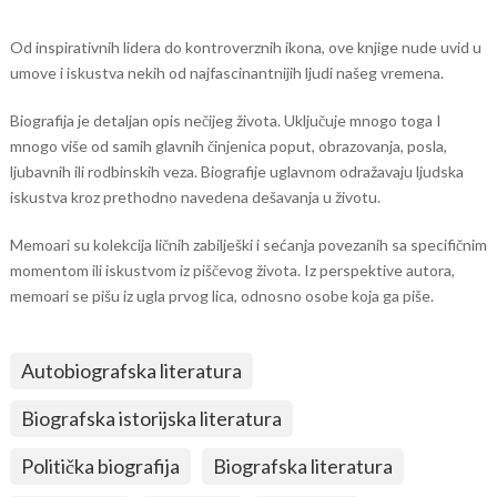
Od inspirativnih lidera do kontroverznih ikona, ove knjige nude uvid u
umove i iskustva nekih od najfascinantnijih ljudi našeg vremena.
Biografija je detaljan opis nečijeg života. Uključuje mnogo toga I
mnogo više od samih glavnih činjenica poput, obrazovanja, posla,
ljubavnih ili rodbinskih veza. Biografije uglavnom odražavaju ljudska
iskustva kroz prethodno navedena dešavanja u životu.
Memoari su kolekcija ličnih zabilješki i sećanja povezanih sa specifičnim
momentom ili iskustvom iz piščevog života. Iz perspektive autora,
memoari se pišu iz ugla prvog lica, odnosno osobe koja ga piše.
Autobiografska literatura
Biografska istorijska literatura
Politička biografija
Biografska literatura