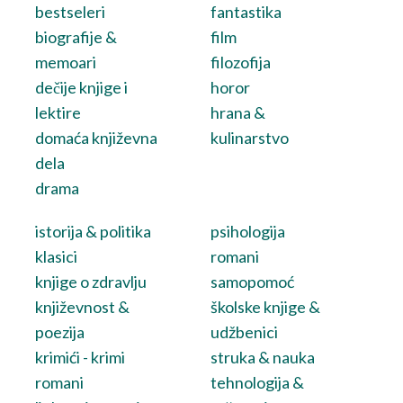
bestseleri
fantastika
biografije &
film
memoari
filozofija
dečije knjige i
horor
lektire
hrana &
domaća književna
kulinarstvo
dela
drama
istorija & politika
psihologija
klasici
romani
knjige o zdravlju
samopomoć
književnost &
školske knjige &
poezija
udžbenici
krimići - krimi
struka & nauka
romani
tehnologija &