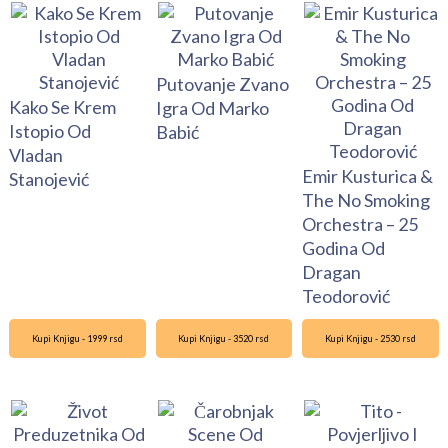
Putovanje Zvano
Kako Se Krem
Igra Od Marko
Istopio Od
Babić
Vladan
Emir Kusturica &
Stanojević
The No Smoking
Orchestra – 25
Godina Od
Dragan
Teodorović
Kupi Knjigu - 1999 rsd
Kupi Knjigu - 3520 rsd
Kupi Knjigu - 2530 rsd