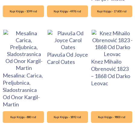
Kupi Knjigu - 1099 rsd
Kupi Knjigu - 4976 rsd
Kupi Knjigu - 17 600 rsd
Plavuša Od Joyce
Knez Mihailo
Carol Oates
Obrenović 1823
Mesalina: Carica,
– 1868 Od Darko
Preljubnica,
Leovac
Sladostrasnica
Od Onor Kargil-
Martin
Kupi Knjigu - 880 rsd
Kupi Knjigu - 1892 rsd
Kupi Knjigu - 9800 rsd