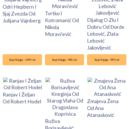
Odri Hepbern I
Tvrtko I
Sjaj Zvezda Od
Dijalog O Zlu I
Kotromanić Od
Julijana Vajnberg
Dobru Od Đorđe
Nikola
Lebović, Zlata
Moravčević
Lebović
Jakovljević
Kupi Knjigu - 1199 rsd
Kupi Knjigu - 990 rsd
Kupi Knjigu - 999 rsd
Ranjav I Željan
Zmajeva Žena
Od Robert Hodel
Od Ana
Atanasković
Ruživa
Borisavljević: