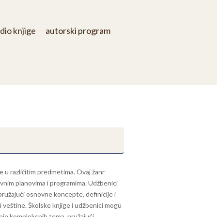
dio knjige
autorski program
 u različitim predmetima. Ovaj žanr
tavnim planovima i programima. Udžbenici
 pružajući osnovne koncepte, definicije i
 veštine. Školske knjige i udžbenici mogu
evanje kompleksnih tema, pružajući