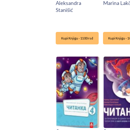
Aleksandra
Marina Lakč
Stanišić
Kupi Knjigu - 1100 rsd
Kupi Knjigu - 