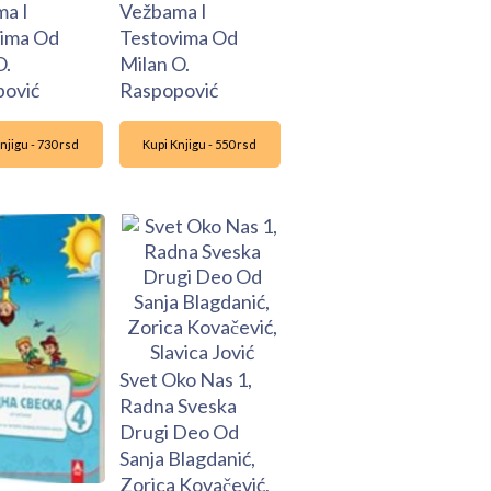
a I
Vežbama I
ima Od
Testovima Od
O.
Milan O.
ović
Raspopović
njigu - 730 rsd
Kupi Knjigu - 550 rsd
Svet Oko Nas 1,
Radna Sveska
Drugi Deo Od
Sanja Blagdanić,
Zorica Kovačević,