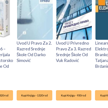
Uvod U Pravo Za 2.
Uvod U Privredno
Linear
6 –
Razred Srednje
Pravo Za 3. Razred
Elektr
rijala
Škole Od Darko
Srednje Škole Od
Branko
ktorsko
Simović
Vuk Radović
Tatjana
e Od
Brđani
1320 rsd
Kupi Knjigu - 1320 rsd
Kupi Knjigu - 930 rsd
Kupi K