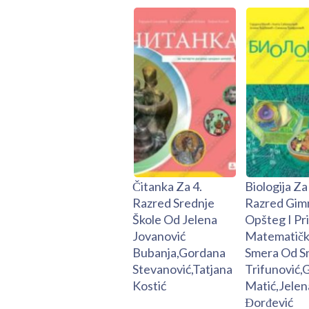
Čitanka Za 4.
Biologija Za
Razred Srednje
Razred Gimn
Škole Od Jelena
Opšteg I Pr
Jovanović
Matematič
Bubanja,Gordana
Smera Od S
Stevanović,Tatjana
Trifunović,
Kostić
Matić,Jelen
Đorđević