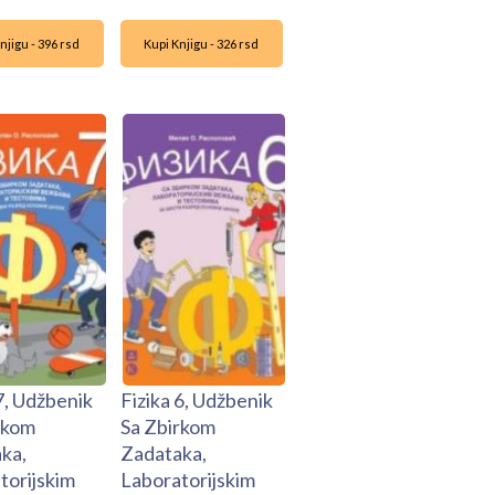
njigu - 396 rsd
Kupi Knjigu - 326 rsd
7, Udžbenik
Fizika 6, Udžbenik
rkom
Sa Zbirkom
ka,
Zadataka,
torijskim
Laboratorijskim