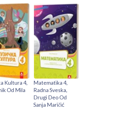
a Kultura 4,
Matematika 4,
ik Od Mila
Radna Sveska,
Drugi Deo Od
Sanja Maričić