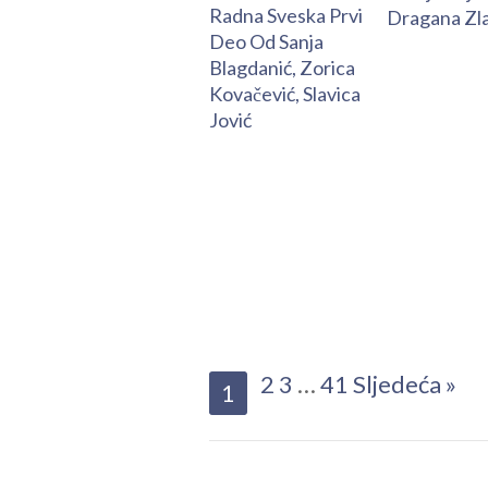
Radna Sveska Prvi
Dragana Zla
Deo Od Sanja
Blagdanić, Zorica
Kovačević, Slavica
Jović
2
3
…
41
Sljedeća »
1