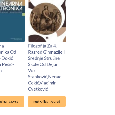
na
Filozofija Za 4.
onika Od
Razred Gimnazije I
 Dokić
Srednje Stručne
 Pešić-
Škole Od Dejan
n
Vuk
Stanković,Nenad
Cekić,Vladimir
Cvetković
njigu - 930 rsd
Kupi Knjigu - 750 rsd