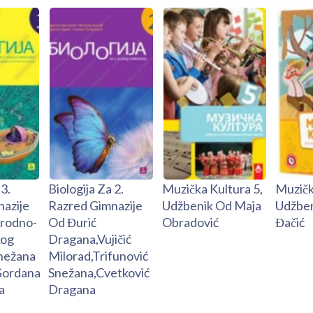
 3.
Biologija Za 2.
Muzička Kultura 5,
Muzičk
azije
Razred Gimnazije
Udžbenik Od Maja
Udžben
irodno-
Od Đurić
Obradović
Đačić
kog
Dragana,Vujičić
nežana
Milorad,Trifunović
Gordana
Snežana,Cvetković
a
Dragana