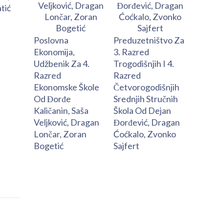
tić
Poslovna
Preduzetništvo Za
Ekonomija,
3. Razred
Udžbenik Za 4.
Trogodišnjih I 4.
Razred
Razred
Ekonomske Škole
Četvorogodišnjih
Od Đorđe
Srednjih Stručnih
Kaličanin, Saša
Škola Od Dejan
Veljković, Dragan
Đorđević, Dragan
Lončar, Zoran
Ćoćkalo, Zvonko
Bogetić
Sajfert