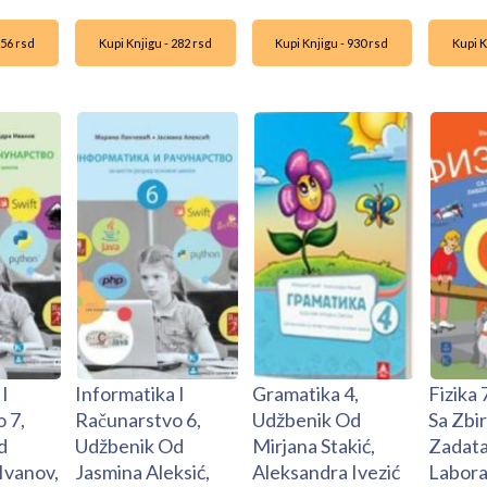
256 rsd
Kupi Knjigu - 282 rsd
Kupi Knjigu - 930 rsd
Kupi K
I
Informatika I
Gramatika 4,
Fizika 
 7,
Računarstvo 6,
Udžbenik Od
Sa Zbi
d
Udžbenik Od
Mirjana Stakić,
Zadata
Ivanov,
Jasmina Aleksić,
Aleksandra Ivezić
Labora