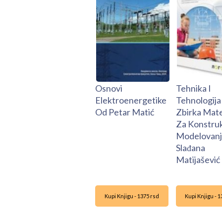
Osnovi
Tehnika I
Elektroenergetike
Tehnologija 
Od Petar Matić
Zbirka Mate
Za Konstru
Modelovanj
Slađana
Matijašević
Kupi Knjigu - 1375 rsd
Kupi Knjigu - 