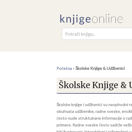
Pretr
Početna
»
Školske Knjige & Udžbenici
Školske Knjige & 
Školske knjige i udžbenici su neophodni r
obuhvata udžbenike, radne sveske, enciklo
često nude struktuirane informacije o razli
primere. Radne sveske često sadrže vežbe,
biti ilustrovani, interaktivni i prilagođen