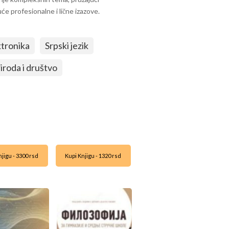
će profesionalne i lične izazove.
ktronika
Srpski jezik
iroda i društvo
jigu - 3300 rsd
Kupi Knjigu - 1320 rsd