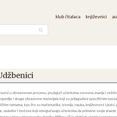
klub čitalaca
književnici
au
aga
Udžbenici
esursi u obrazovnom procesu, pružajući učenicima osnovna znanja i veštine
pedije i druge obrazovne materijale koji su prilagođeni specifičnim nas
čitim temama, kao što su matematika, istorija, nauka, književnost i jezici,
 zadatke i testove koji omogućavaju učenicima da primene svoje znanje i
i uzrastu i nivou obrazovanja učenika. Njihov cilj je olakšati učenje i razum