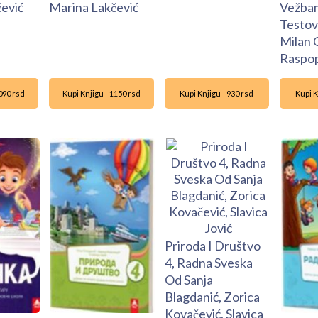
ević
Marina Lakčević
Vežbam
Testov
Milan 
Raspop
1090 rsd
Kupi Knjigu - 1150 rsd
Kupi Knjigu - 930 rsd
Kupi K
Priroda I Društvo
4, Radna Sveska
Od Sanja
Blagdanić, Zorica
Kovačević, Slavica