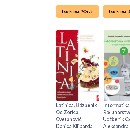
Kupi Knjigu - 700 rsd
Kupi Knjigu - 
Latinica, Udžbenik
Informatika 
Od Zorica
Računarstvo
Cvetanović,
Udžbenik O
Danica Kilibarda,
Aleksandra 