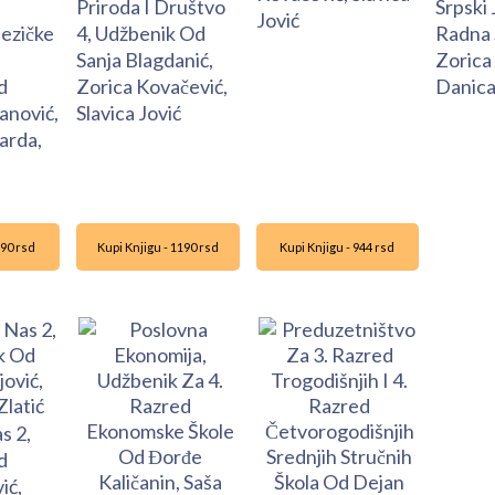
a
Priroda I Društvo
Srpski 
Jović
ezičke
4, Udžbenik Od
Radna 
Sanja Blagdanić,
Zorica
d
Zorica Kovačević,
Danica
anović,
Slavica Jović
arda,
990 rsd
Kupi Knjigu - 1190 rsd
Kupi Knjigu - 944 rsd
s 2,
d
ić,