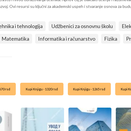
azvoj. Ovi resursi su ključni za akademski uspeh i stvaranje osnova za budu
ehnika i tehnologija
Udžbenici za osnovnu školu
Ele
Matematika
Informatika i računarstvo
Fizika
Pr
1670 rsd
Kupi Knjigu - 1320 rsd
Kupi Knjigu - 1265 rsd
Kupi Kn