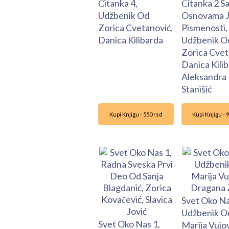
Čitanka 4,
Čitanka 2 S
Udžbenik Od
Osnovama J
Zorica Cvetanović,
Pismenosti,
Danica Kilibarda
Udžbenik O
Zorica Cvet
Danica Kilib
Aleksandra
Stanišić
Kupi Knjigu - 550 rsd
Kupi Knjigu - 
Svet Oko Na
Udžbenik O
Svet Oko Nas 1,
Marija Vujov