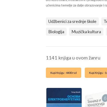
učenicima temelje za dalje obrazovanje i r
Udžbenici za srednje škole
T
Biologija
Muzička kultura
1141 knjiga u ovom žanru
Kupi Knjigu - 4400 rsd
Kupi Knjigu - 