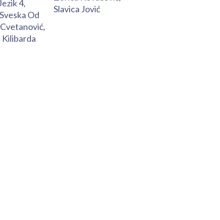
Jezik 4,
Slavica Jović
Sveska Od
 Cvetanović,
 Kilibarda