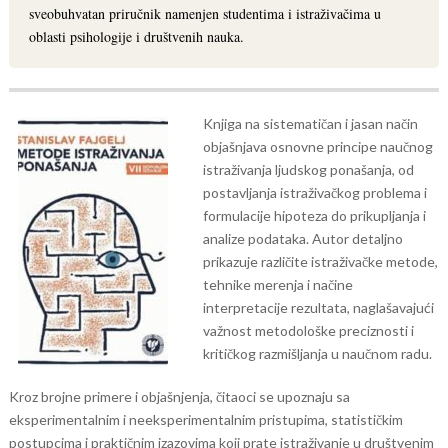
sveobuhvatan priručnik namenjen studentima i istraživačima u
oblasti psihologije i društvenih nauka.
Knjiga na sistematičan i jasan način
objašnjava osnovne principe naučnog
istraživanja ljudskog ponašanja, od
postavljanja istraživačkog problema i
formulacije hipoteza do prikupljanja i
analize podataka. Autor detaljno
prikazuje različite istraživačke metode,
tehnike merenja i načine
interpretacije rezultata, naglašavajući
važnost metodološke preciznosti i
kritičkog razmišljanja u naučnom radu.
Kroz brojne primere i objašnjenja, čitaoci se upoznaju sa
eksperimentalnim i neeksperimentalnim pristupima, statističkim
postupcima i praktičnim izazovima koji prate istraživanje u društvenim