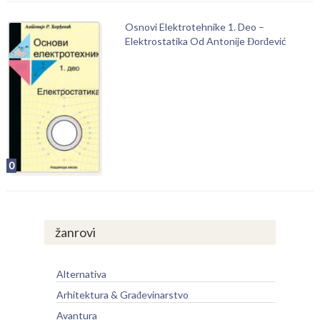
Osnovi Elektrotehnike 1. Deo –
Elektrostatika Od Antonije Đorđević
0
žanrovi
Alternativa
Arhitektura & Građevinarstvo
Avantura