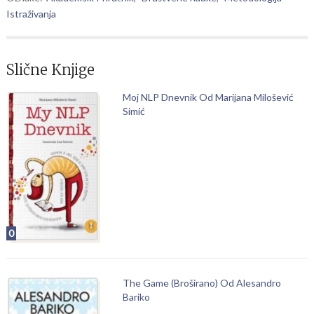
Istraživanja
Slične Knjige
Moj NLP Dnevnik Od Marijana Milošević
Simić
0
The Game (Broširano) Od Alesandro
Bariko