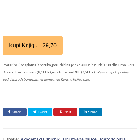
Kupi Knjigu - 29,70
Poštarina (Besplatna isporuka, porudžbina preko 3000din): Srbija 180din Crna Gora,
Bosna i Hercegovina (8,5 EUR), inostranstvo DHL (7,5 EUR) |
Realizacija kupovine
podržana od strane partner kompanije Korisna Knjiga d.o.o
Share
Tweet
Pin it
Share
Oznake:
Akademski Priručnik
,
Društvene nauke
,
Metodologija