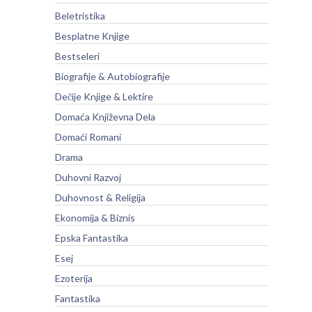
Beletristika
Besplatne Knjige
Bestseleri
Biografije & Autobiografije
Dečije Knjige & Lektire
Domaća Književna Dela
Domaći Romani
Drama
Duhovni Razvoj
Duhovnost & Religija
Ekonomija & Biznis
Epska Fantastika
Esej
Ezoterija
Fantastika