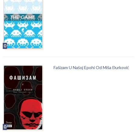
0
Fašizam U Našoj Epohi Od Miša Đurković
0