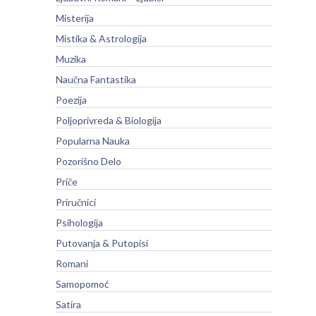
Misterija
Mistika & Astrologija
Muzika
Naučna Fantastika
Poezija
Poljoprivreda & Biologija
Popularna Nauka
Pozorišno Delo
Priče
Priručnici
Psihologija
Putovanja & Putopisi
Romani
Samopomoć
Satira