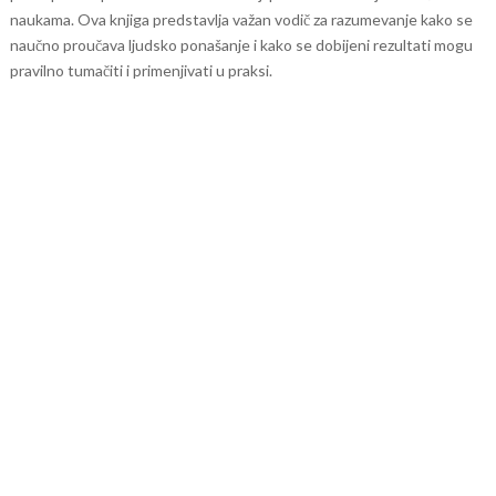
naukama. Ova knjiga predstavlja važan vodič za razumevanje kako se
naučno proučava ljudsko ponašanje i kako se dobijeni rezultati mogu
pravilno tumačiti i primenjivati u praksi.